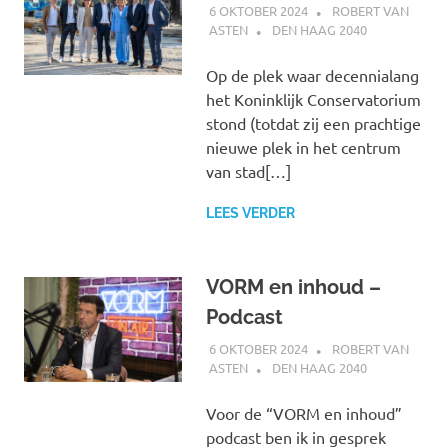
6 OKTOBER 2024
ROBERT VAN
ASTEN
DEN HAAG 2040
Op de plek waar decennialang
het Koninklijk Conservatorium
stond (totdat zij een prachtige
nieuwe plek in het centrum
van stad[…]
LEES VERDER
VORM en inhoud –
Podcast
6 OKTOBER 2024
ROBERT VAN
ASTEN
DEN HAAG 2040
Voor de “VORM en inhoud”
podcast ben ik in gesprek