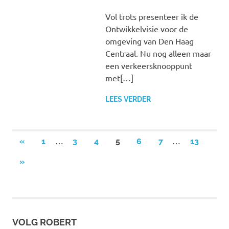
Vol trots presenteer ik de
Ontwikkelvisie voor de
omgeving van Den Haag
Centraal. Nu nog alleen maar
een verkeersknooppunt
met[…]
LEES VERDER
Berichten
…
…
VORIGE
«
1
3
4
5
6
7
13
BERICHTEN
paginering
VOLGENDE
»
BERICHTEN
VOLG ROBERT