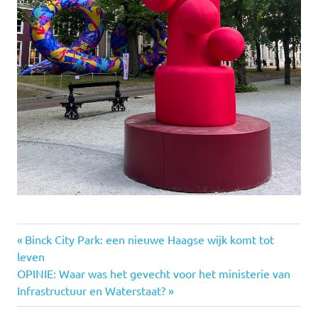
cultuur
Vorige
Bericht
Binck City Park: een nieuwe Haagse wijk komt tot
Voorhout
bericht:
leven
navigatie
monumentaal
Volgende
OPINIE: Waar was het gevecht voor het ministerie van
bericht:
Infrastructuur en Waterstaat?