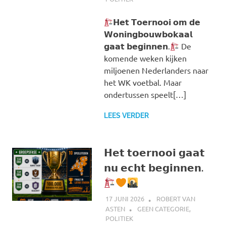
𝗛𝗲𝘁 𝗧𝗼𝗲𝗿𝗻𝗼𝗼𝗶 𝗼𝗺 𝗱𝗲
𝗪𝗼𝗻𝗶𝗻𝗴𝗯𝗼𝘂𝘄𝗯𝗼𝗸𝗮𝗮𝗹
𝗴𝗮𝗮𝘁 𝗯𝗲𝗴𝗶𝗻𝗻𝗲𝗻.
De
komende weken kijken
miljoenen Nederlanders naar
het WK voetbal. Maar
ondertussen speelt[…]
LEES VERDER
𝗛𝗲𝘁 𝘁𝗼𝗲𝗿𝗻𝗼𝗼𝗶 𝗴𝗮𝗮𝘁
𝗻𝘂 𝗲𝗰𝗵𝘁 𝗯𝗲𝗴𝗶𝗻𝗻𝗲𝗻.
17 JUNI 2026
ROBERT VAN
ASTEN
GEEN CATEGORIE
,
POLITIEK