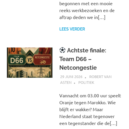
begonnen met een mooie
reeks werkbezoeken en de
aftrap deden we in[…]
LEES VERDER
Achtste finale:
Team D66 –
Netcongestie
29 JUNI 2026
ROBERT VAN
ASTEN
POLITIEK
Vannacht om 03.00 uur speelt
Oranje tegen Marokko. Wie
blijft er wakker? Maar
Nederland staat tegenover
een tegenstander die de[…]