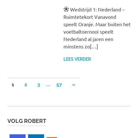
Wedstrijd 1: Nederland –
Ruimtetekort Vanavond
speelt Oranje. Maar buiten het
voetbaltoernooi speelt
Nederland al jaren een
minstens zo[…]
LEES VERDER
Berichten
…
VOLGENDE
1
2
3
57
»
BERICHTEN
paginering
VOLG ROBERT