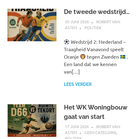
De tweede wedstrijd…
20 JUNI 2026
ROBERT VAN
ASTEN
POLITIEK
Wedstrijd 2: Nederland –
Traagheid Vanavond speelt
Oranje
tegen Zweden
.
Een land dat we kennen
van[…]
LEES VERDER
Het WK Woningbouw
gaat van start
17 JUNI 2026
ROBERT VAN
ASTEN
GEEN CATEGORIE
,
POLITIEK