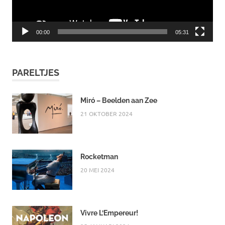
00:00
05:31
PARELTJES
Miró – Beelden aan Zee
21 OKTOBER 2024
Rocketman
20 MEI 2024
Vivre L’Empereur!