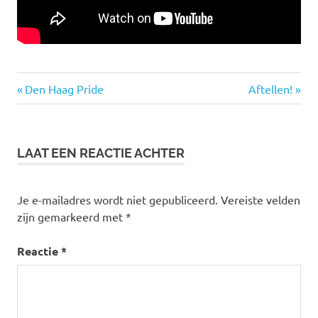
pareltjes
Vorige
Volgende
Bericht
Den Haag Pride
Aftellen!
Rocketman
bericht:
bericht:
navigatie
LAAT EEN REACTIE ACHTER
Je e-mailadres wordt niet gepubliceerd.
Vereiste velden
zijn gemarkeerd met
*
Reactie
*