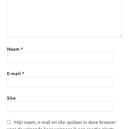
Naam
*
E-mail
*
Site
Mijn naam, e-mail en site opslaan in deze browser
voor de volgende keer wanneer ik een reactie plaats.