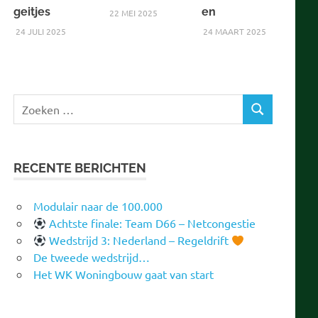
geitjes
en
22 MEI 2025
24 JULI 2025
24 MAART 2025
Zoeken
ZOEKEN
naar:
RECENTE BERICHTEN
Modulair naar de 100.000
Achtste finale: Team D66 – Netcongestie
Wedstrijd 3: Nederland – Regeldrift
De tweede wedstrijd…
Het WK Woningbouw gaat van start