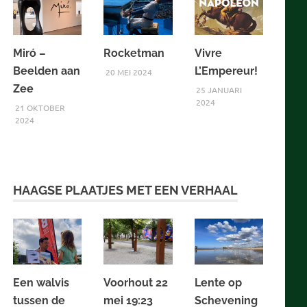
Miró –
Rocketman
Vivre
Beelden aan
L’Empereur!
20 MEI 2024
Zee
25 JANUARI
2024
21 OKTOBER
2024
HAAGSE PLAATJES MET EEN VERHAAL
Een walvis
Voorhout 22
Lente op
tussen de
mei 19:23
Schevening