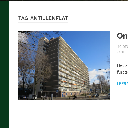
TAG:
ANTILLENFLAT
On
10 DE
ONDE
Het z
flat 
LEES