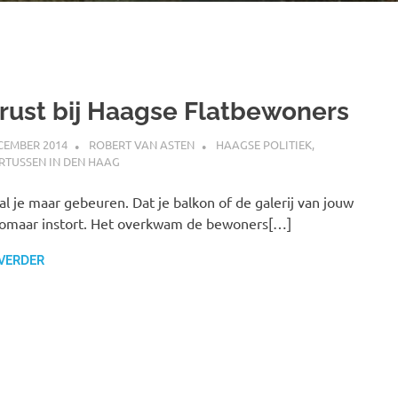
rust bij Haagse Flatbewoners
CEMBER 2014
ROBERT VAN ASTEN
HAAGSE POLITIEK
,
RTUSSEN IN DEN HAAG
al je maar gebeuren. Dat je balkon of de galerij van jouw
zomaar instort. Het overkwam de bewoners[…]
 VERDER