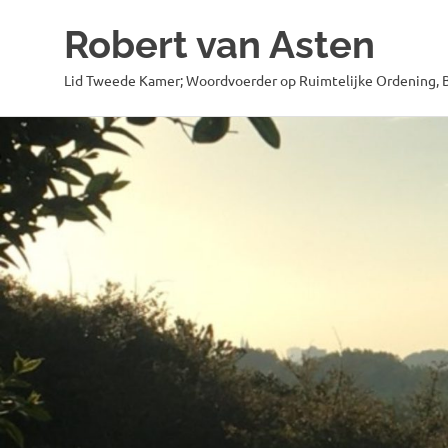
Robert van Asten
Lid Tweede Kamer; Woordvoerder op Ruimtelijke Ordening, B
Ga
naar
de
inhoud