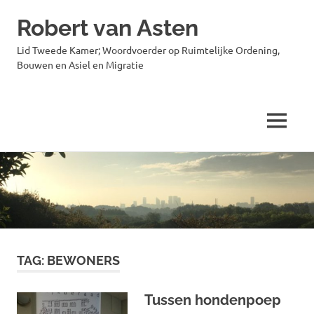
Robert van Asten
Lid Tweede Kamer; Woordvoerder op Ruimtelijke Ordening,
Bouwen en Asiel en Migratie
MENU
Ga
naar
de
inhoud
TAG:
BEWONERS
Tussen hondenpoep