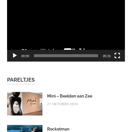
00:00
05:31
PARELTJES
Miró – Beelden aan Zee
21 OKTOBER 2024
Rocketman