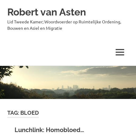
Robert van Asten
Lid Tweede Kamer; Woordvoerder op Ruimtelijke Ordening,
Bouwen en Asiel en Migratie
MENU
Ga
naar
de
inhoud
TAG:
BLOED
Lunchlink: Homobloed…