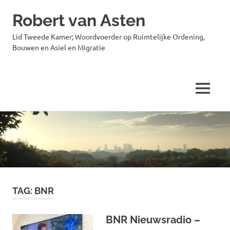
Robert van Asten
Lid Tweede Kamer; Woordvoerder op Ruimtelijke Ordening,
Bouwen en Asiel en Migratie
MENU
Ga
naar
de
inhoud
TAG:
BNR
BNR Nieuwsradio –