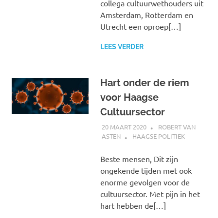
collega cultuurwethouders uit
Amsterdam, Rotterdam en
Utrecht een oproep[…]
LEES VERDER
Hart onder de riem
voor Haagse
Cultuursector
20 MAART 2020
ROBERT VAN
ASTEN
HAAGSE POLITIEK
Beste mensen, Dit zijn
ongekende tijden met ook
enorme gevolgen voor de
cultuursector. Met pijn in het
hart hebben de[…]