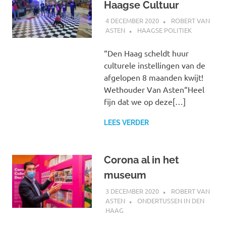
Haagse Cultuur
4 DECEMBER 2020
ROBERT VAN
ASTEN
HAAGSE POLITIEK
“Den Haag scheldt huur
culturele instellingen van de
afgelopen 8 maanden kwijt!
Wethouder Van Asten“Heel
fijn dat we op deze[…]
LEES VERDER
Corona al in het
museum
3 DECEMBER 2020
ROBERT VAN
ASTEN
ONDERTUSSEN IN DEN
HAAG