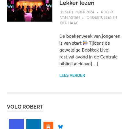
Lekker lezen
15 SEPTEMBER 2024
ROBERT
VAN ASTEN
ONDERTUSSEN IN
DEN HAAG
De boekenweek van jongeren
is van start
Tijdens de
geweldige Booktok Live!
festival avond in de Centrale
bibliotheek aan[…]
LEES VERDER
VOLG ROBERT