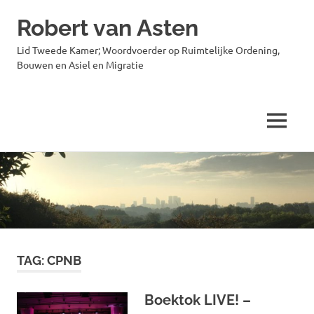
Robert van Asten
Lid Tweede Kamer; Woordvoerder op Ruimtelijke Ordening,
Bouwen en Asiel en Migratie
MENU
Ga
naar
de
inhoud
TAG:
CPNB
Boektok LIVE! –