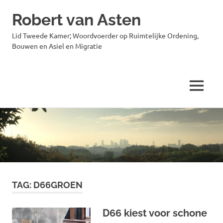
Robert van Asten
Lid Tweede Kamer; Woordvoerder op Ruimtelijke Ordening,
Bouwen en Asiel en Migratie
MENU
Ga
naar
de
inhoud
TAG:
D66GROEN
D66 kiest voor schone