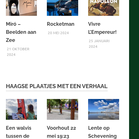
Miró –
Rocketman
Vivre
Beelden aan
L’Empereur!
20 MEI 2024
Zee
25 JANUARI
2024
21 OKTOBER
2024
HAAGSE PLAATJES MET EEN VERHAAL
Een walvis
Voorhout 22
Lente op
tussen de
mei 19:23
Schevening