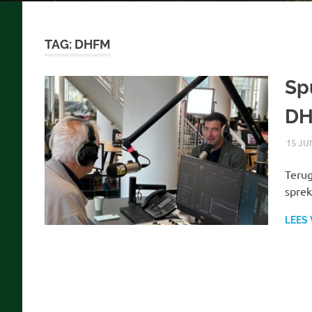
TAG:
DHFM
Sp
D
15 JU
Terug
sprek
LEES