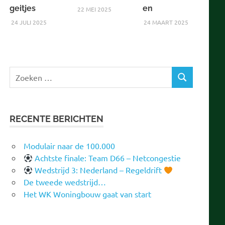
geitjes
en
22 MEI 2025
24 JULI 2025
24 MAART 2025
Zoeken
ZOEKEN
naar:
RECENTE BERICHTEN
Modulair naar de 100.000
Achtste finale: Team D66 – Netcongestie
Wedstrijd 3: Nederland – Regeldrift
De tweede wedstrijd…
Het WK Woningbouw gaat van start