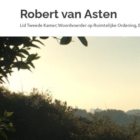
Robert van Asten
Lid Tweede Kamer; Woordvoerder op Ruimtelijke Ordening, B
Ga
naar
de
inhoud