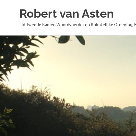
Robert van Asten
Lid Tweede Kamer; Woordvoerder op Ruimtelijke Ordening, B
Ga
naar
de
inhoud