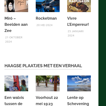
Miró –
Rocketman
Vivre
Beelden aan
L’Empereur!
20 MEI 2024
Zee
25 JANUARI
2024
21 OKTOBER
2024
HAAGSE PLAATJES MET EEN VERHAAL
Een walvis
Voorhout 22
Lente op
tussen de
mei 19:23
Schevening