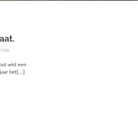
aat.
ITIEK
out wist een
 jaar het[…]