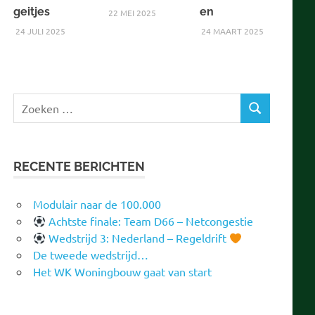
geitjes
en
22 MEI 2025
24 JULI 2025
24 MAART 2025
Zoeken
ZOEKEN
naar:
RECENTE BERICHTEN
Modulair naar de 100.000
Achtste finale: Team D66 – Netcongestie
Wedstrijd 3: Nederland – Regeldrift
De tweede wedstrijd…
Het WK Woningbouw gaat van start