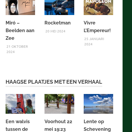
Miró –
Rocketman
Vivre
Beelden aan
L’Empereur!
20 MEI 2024
Zee
25 JANUARI
2024
21 OKTOBER
2024
HAAGSE PLAATJES MET EEN VERHAAL
Een walvis
Voorhout 22
Lente op
tussen de
mei 19:23
Schevening