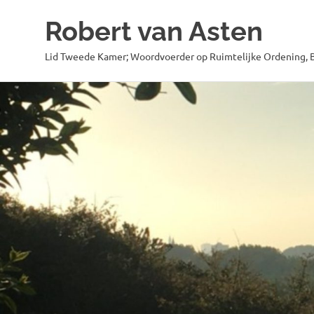
Robert van Asten
Lid Tweede Kamer; Woordvoerder op Ruimtelijke Ordening, B
Ga
naar
de
inhoud