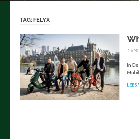
TAG:
FELYX
Wh
2 APR
In De
Mobik
LEES