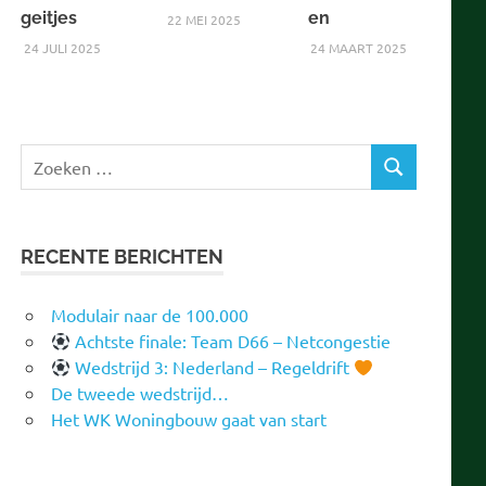
geitjes
en
22 MEI 2025
24 JULI 2025
24 MAART 2025
Zoeken
ZOEKEN
naar:
RECENTE BERICHTEN
Modulair naar de 100.000
Achtste finale: Team D66 – Netcongestie
Wedstrijd 3: Nederland – Regeldrift
De tweede wedstrijd…
Het WK Woningbouw gaat van start