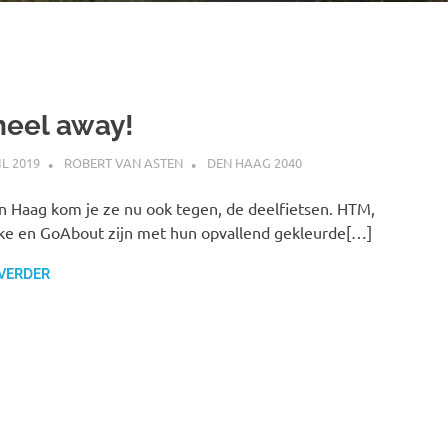
eel away!
IL 2019
ROBERT VAN ASTEN
DEN HAAG 2040
n Haag kom je ze nu ook tegen, de deelfietsen. HTM,
e en GoAbout zijn met hun opvallend gekleurde[…]
 VERDER