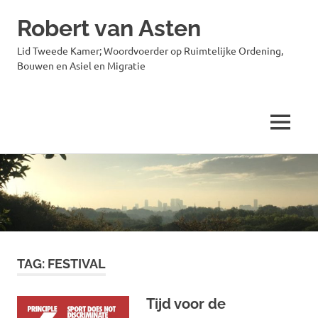
Robert van Asten
Lid Tweede Kamer; Woordvoerder op Ruimtelijke Ordening,
Bouwen en Asiel en Migratie
MENU
Ga
naar
de
inhoud
TAG:
FESTIVAL
Tijd voor de