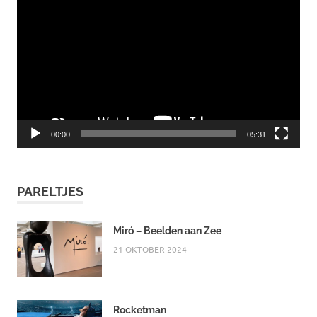
00:00
05:31
PARELTJES
Miró – Beelden aan Zee
21 OKTOBER 2024
Rocketman