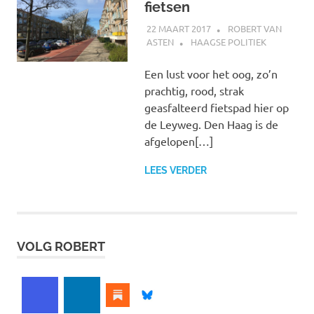
fietsen
22 MAART 2017
ROBERT VAN
ASTEN
HAAGSE POLITIEK
Een lust voor het oog, zo’n
prachtig, rood, strak
geasfalteerd fietspad hier op
de Leyweg. Den Haag is de
afgelopen[…]
LEES VERDER
VOLG ROBERT