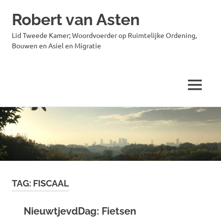
Robert van Asten
Lid Tweede Kamer; Woordvoerder op Ruimtelijke Ordening,
Bouwen en Asiel en Migratie
MENU
Ga
naar
de
inhoud
TAG:
FISCAAL
NieuwtjevdDag: Fietsen