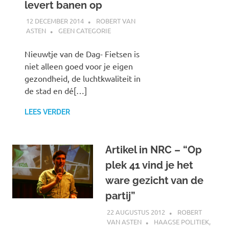
levert banen op
12 DECEMBER 2014
ROBERT VAN
ASTEN
GEEN CATEGORIE
Nieuwtje van de Dag- Fietsen is
niet alleen goed voor je eigen
gezondheid, de luchtkwaliteit in
de stad en dé[…]
LEES VERDER
Artikel in NRC – “Op
plek 41 vind je het
ware gezicht van de
partij”
22 AUGUSTUS 2012
ROBERT
VAN ASTEN
HAAGSE POLITIEK
,