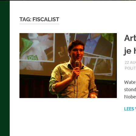
TAG:
FISCALIST
Art
je 
22 AU
POLIT
Water
stond
Nobel
LEES