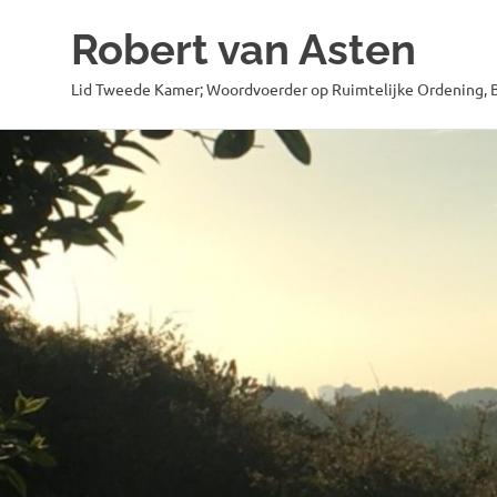
Robert van Asten
Lid Tweede Kamer; Woordvoerder op Ruimtelijke Ordening, B
Ga
naar
de
inhoud