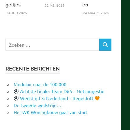
geitjes
en
22 MEI 2025
24 JULI 2025
24 MAART 2025
Zoeken
ZOEKEN
naar:
RECENTE BERICHTEN
Modulair naar de 100.000
Achtste finale: Team D66 – Netcongestie
Wedstrijd 3: Nederland – Regeldrift
De tweede wedstrijd…
Het WK Woningbouw gaat van start