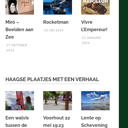
Miró –
Rocketman
Vivre
Beelden aan
L’Empereur!
20 MEI 2024
Zee
25 JANUARI
2024
21 OKTOBER
2024
HAAGSE PLAATJES MET EEN VERHAAL
Een walvis
Voorhout 22
Lente op
tussen de
mei 19:23
Schevening