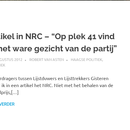
ikel in NRC – “Op plek 41 vind
het ware gezicht van de partij”
GUSTUS 2012
ROBERT VAN ASTEN
HAAGSE POLITIEK
,
IEK
dragers tussen Lijstduwers en Lijsttrekkers Gisteren
 ik in een artikel het NRC. Niet met het behalen van de
prijs,[…]
 VERDER