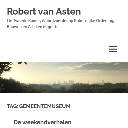
Robert van Asten
Lid Tweede Kamer; Woordvoerder op Ruimtelijke Ordening,
Bouwen en Asiel en Migratie
MENU
Ga
naar
de
inhoud
TAG:
GEMEENTEMUSEUM
De weekendverhalen