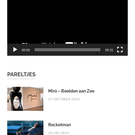
00:00
05:31
PARELTJES
Miró – Beelden aan Zee
21 OKTOBER 2024
Rocketman
20 MEI 2024