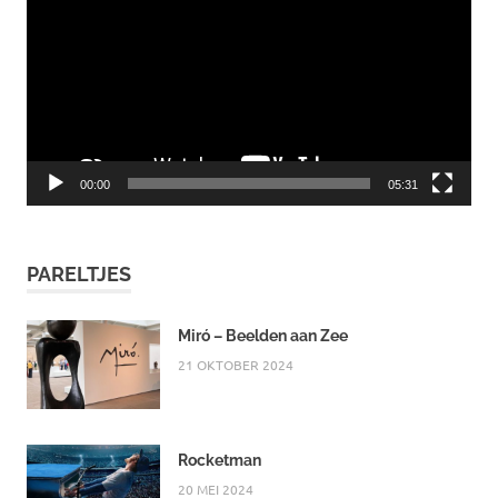
00:00
05:31
PARELTJES
Miró – Beelden aan Zee
21 OKTOBER 2024
Rocketman
20 MEI 2024