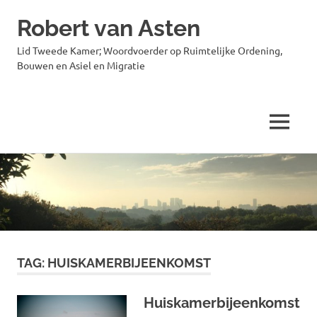
Robert van Asten
Lid Tweede Kamer; Woordvoerder op Ruimtelijke Ordening,
Bouwen en Asiel en Migratie
MENU
Ga
naar
de
inhoud
TAG:
HUISKAMERBIJEENKOMST
Huiskamerbijeenkomst