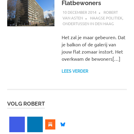
Flatbewoners
10 DECEMBER 2014
ROBERT
VAN ASTEN
HAAGSE POLITIEK
,
ONDERTUSSEN IN DEN HAAG
Het zal je maar gebeuren. Dat
je balkon of de galerij van
jouw flat zomaar instort. Het
overkwam de bewoners[…]
LEES VERDER
VOLG ROBERT