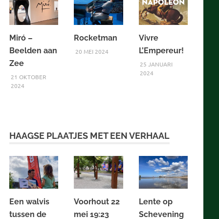
Miró –
Rocketman
Vivre
Beelden aan
L’Empereur!
20 MEI 2024
Zee
25 JANUARI
2024
21 OKTOBER
2024
HAAGSE PLAATJES MET EEN VERHAAL
Een walvis
Voorhout 22
Lente op
tussen de
mei 19:23
Schevening