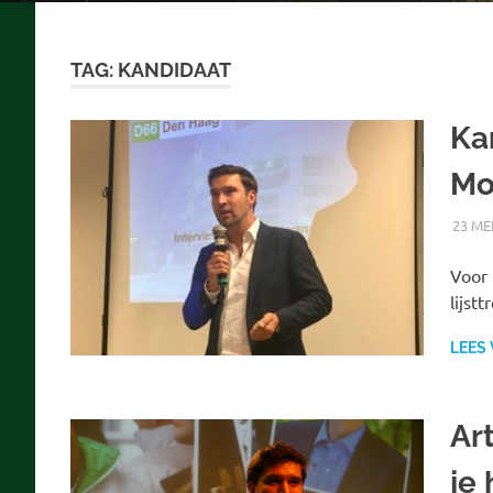
TAG:
KANDIDAAT
Ka
Mo
23 ME
Voor 
lijst
LEES
Art
je 