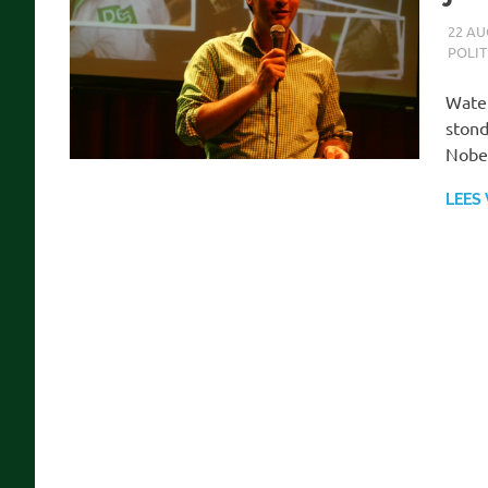
22 AU
POLIT
Water
stond
Nobel
LEES