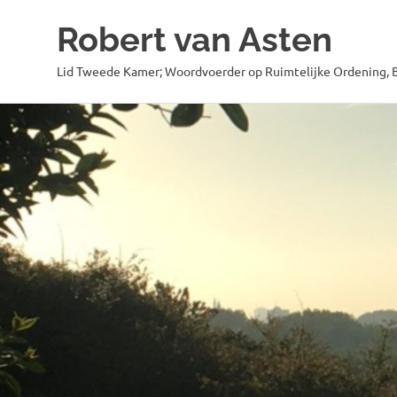
Robert van Asten
Lid Tweede Kamer; Woordvoerder op Ruimtelijke Ordening, B
Ga
naar
de
inhoud