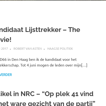
ndidaat Lijsttrekker – The
vie!
I 2017
ROBERT VAN ASTEN
HAAGSE POLITIEK
D66 in Den Haag ben ik de kandidaat voor het
trekkerschap. Tot 4 juni mogen de leden over mijn[…]
 VERDER
ikel in NRC – “Op plek 41 vind
het ware gezicht van de partij”