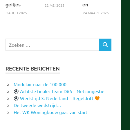
geitjes
en
22 MEI 2025
24 JULI 2025
24 MAART 2025
Zoeken
ZOEKEN
naar:
RECENTE BERICHTEN
Modulair naar de 100.000
Achtste finale: Team D66 – Netcongestie
Wedstrijd 3: Nederland – Regeldrift
De tweede wedstrijd…
Het WK Woningbouw gaat van start