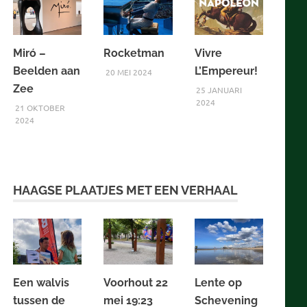
Miró –
Rocketman
Vivre
Beelden aan
L’Empereur!
20 MEI 2024
Zee
25 JANUARI
2024
21 OKTOBER
2024
HAAGSE PLAATJES MET EEN VERHAAL
Een walvis
Voorhout 22
Lente op
tussen de
mei 19:23
Schevening