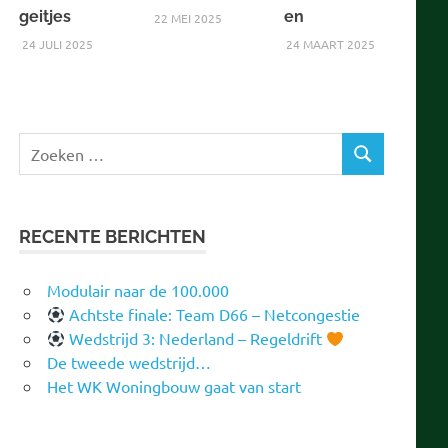
geitjes
en
22 MEI 2025
24 JULI 2025
24 MAART 2025
Zoeken
ZOEKEN
naar:
RECENTE BERICHTEN
Modulair naar de 100.000
Achtste finale: Team D66 – Netcongestie
Wedstrijd 3: Nederland – Regeldrift
De tweede wedstrijd…
Het WK Woningbouw gaat van start