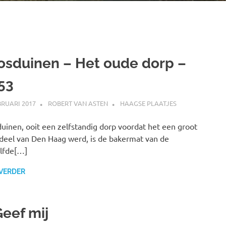
osduinen – Het oude dorp –
.53
BRUARI 2017
ROBERT VAN ASTEN
HAAGSE PLAATJES
uinen, ooit een zelfstandig dorp voordat het een groot
deel van Den Haag werd, is de bakermat van de
lfde[…]
 VERDER
Geef mij