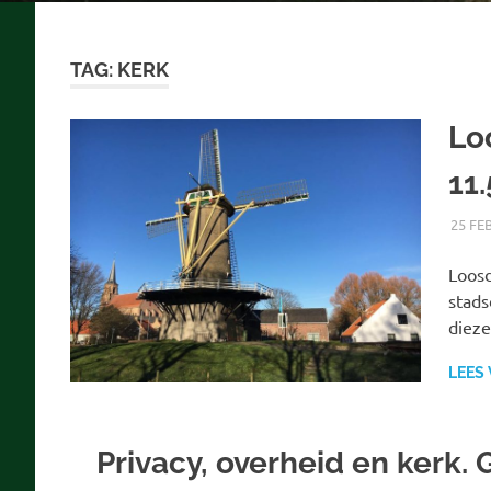
TAG:
KERK
Lo
11
25 FE
Loosd
stads
dieze
LEES
Privacy, overheid en kerk. 