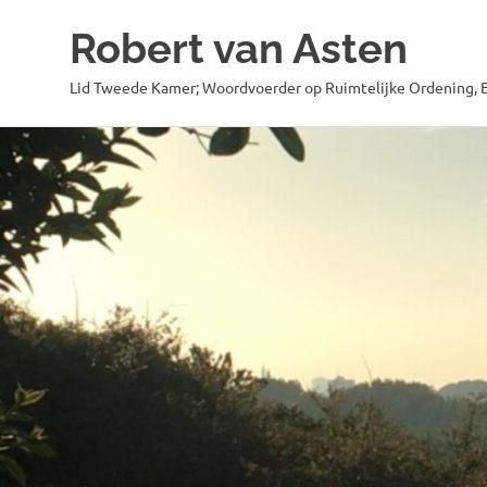
Robert van Asten
Lid Tweede Kamer; Woordvoerder op Ruimtelijke Ordening, B
Ga
naar
de
inhoud