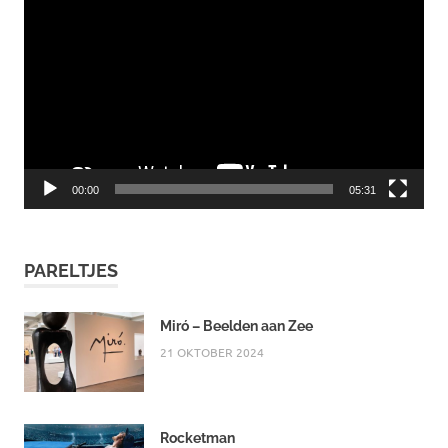
00:00
05:31
PARELTJES
Miró – Beelden aan Zee
21 OKTOBER 2024
Rocketman