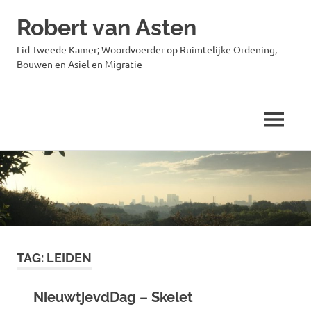
Robert van Asten
Lid Tweede Kamer; Woordvoerder op Ruimtelijke Ordening,
Bouwen en Asiel en Migratie
MENU
Ga
naar
de
inhoud
TAG:
LEIDEN
NieuwtjevdDag – Skelet