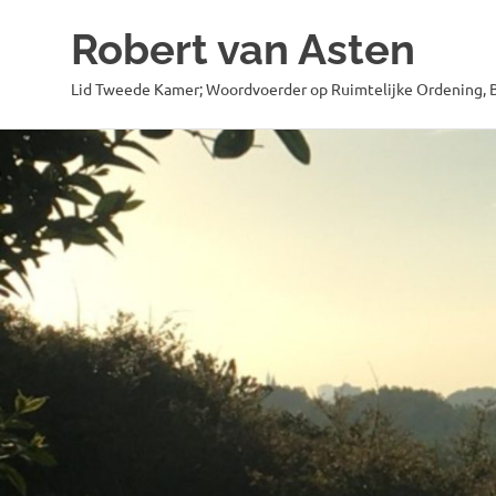
Robert van Asten
Lid Tweede Kamer; Woordvoerder op Ruimtelijke Ordening, B
Ga
naar
de
inhoud