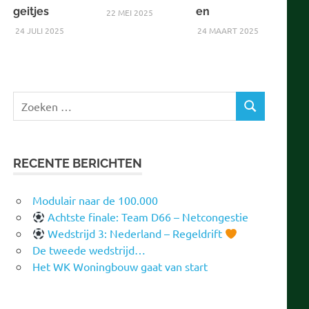
geitjes
en
22 MEI 2025
24 JULI 2025
24 MAART 2025
Zoeken
ZOEKEN
naar:
RECENTE BERICHTEN
Modulair naar de 100.000
Achtste finale: Team D66 – Netcongestie
Wedstrijd 3: Nederland – Regeldrift
De tweede wedstrijd…
Het WK Woningbouw gaat van start