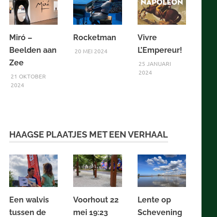
Miró –
Rocketman
Vivre
Beelden aan
L’Empereur!
20 MEI 2024
Zee
25 JANUARI
2024
21 OKTOBER
2024
HAAGSE PLAATJES MET EEN VERHAAL
Een walvis
Voorhout 22
Lente op
tussen de
mei 19:23
Schevening