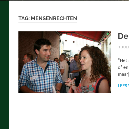
TAG:
MENSENRECHTEN
De
1 JUL
“Het 
of en
maar
LEES