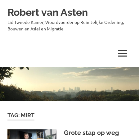
Robert van Asten
Lid Tweede Kamer; Woordvoerder op Ruimtelijke Ordening,
Bouwen en Asiel en Migratie
MENU
Ga
naar
de
inhoud
TAG:
MIRT
Grote stap op weg