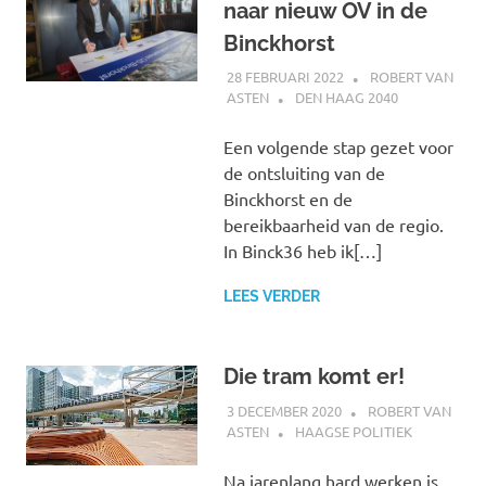
naar nieuw OV in de
Binckhorst
28 FEBRUARI 2022
ROBERT VAN
ASTEN
DEN HAAG 2040
Een volgende stap gezet voor
de ontsluiting van de
Binckhorst en de
bereikbaarheid van de regio.
In Binck36 heb ik[…]
LEES VERDER
Die tram komt er!
3 DECEMBER 2020
ROBERT VAN
ASTEN
HAAGSE POLITIEK
Na jarenlang hard werken is