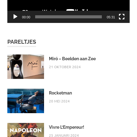
00:00
05:31
PARELTJES
Miró – Beelden aan Zee
21 OKTOBER 2024
Rocketman
20 MEI 2024
Vivre L’Empereur!
25 JANUARI 2024