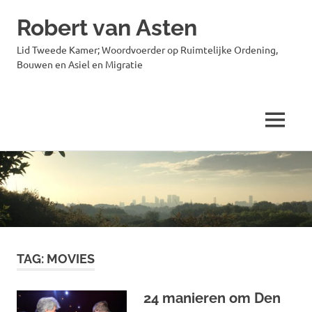
Robert van Asten
Lid Tweede Kamer; Woordvoerder op Ruimtelijke Ordening,
Bouwen en Asiel en Migratie
MENU
Ga
naar
de
inhoud
TAG:
MOVIES
24 manieren om Den