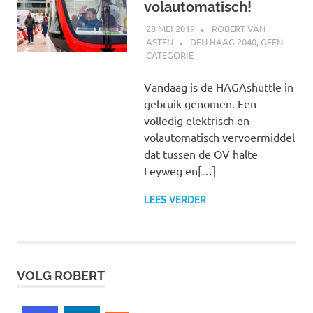
volautomatisch!
28 MEI 2019
ROBERT VAN
ASTEN
DEN HAAG 2040
,
GEEN
CATEGORIE
Vandaag is de HAGAshuttle in
gebruik genomen. Een
volledig elektrisch en
volautomatisch vervoermiddel
dat tussen de OV halte
Leyweg en[…]
LEES VERDER
VOLG ROBERT