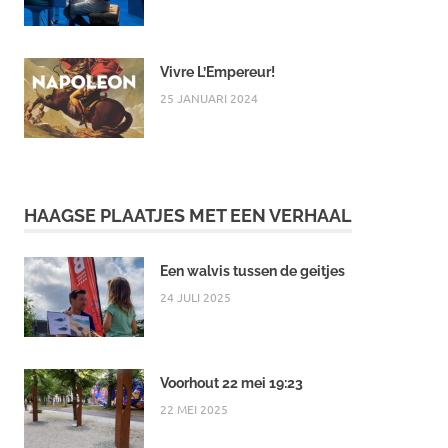
Vivre L’Empereur!
25 JANUARI 2024
HAAGSE PLAATJES MET EEN VERHAAL
Een walvis tussen de geitjes
24 JULI 2025
Voorhout 22 mei 19:23
22 MEI 2025