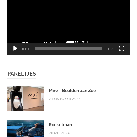
00:00
05:31
PARELTJES
Miró – Beelden aan Zee
21 OKTOBER 2024
Rocketman
20 MEI 2024