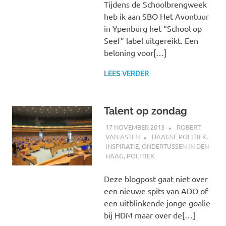
Tijdens de Schoolbrengweek
heb ik aan SBO Het Avontuur
in Ypenburg het “School op
Seef” label uitgereikt. Een
beloning voor[…]
LEES VERDER
Talent op zondag
17 NOVEMBER 2013
ROBERT
VAN ASTEN
HAAGSE POLITIEK
,
INSPIRATIE
,
ONDERTUSSEN IN DEN
HAAG
,
POLITIEK
Deze blogpost gaat niet over
een nieuwe spits van ADO of
een uitblinkende jonge goalie
bij HDM maar over de[…]