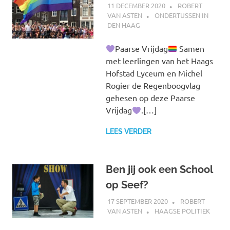
11 DECEMBER 2020
ROBERT
VAN ASTEN
ONDERTUSSEN IN
DEN HAAG
Paarse Vrijdag
Samen
met leerlingen van het Haags
Hofstad Lyceum en Michel
Rogier de Regenboogvlag
gehesen op deze Paarse
Vrijdag
.[…]
LEES VERDER
Ben jij ook een School
op Seef?
17 SEPTEMBER 2020
ROBERT
VAN ASTEN
HAAGSE POLITIEK