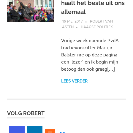
haalt het beste uit ons
allemaal
19 MEI 2017
ROBERT VAN
ASTEN
HAAGSE POLITIEK
Vorige week noemde PvdA-
fractievoorzitter Martijn
Balster me op deze pagina
een ‘lezer’ en ik begin mijn
betoog dan ook graag[…]
LEES VERDER
VOLG ROBERT