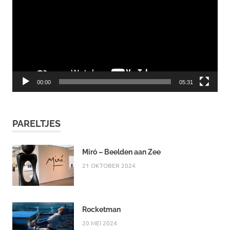
00:00
05:31
PARELTJES
Miró – Beelden aan Zee
21 OKTOBER 2024
Rocketman
20 MEI 2024