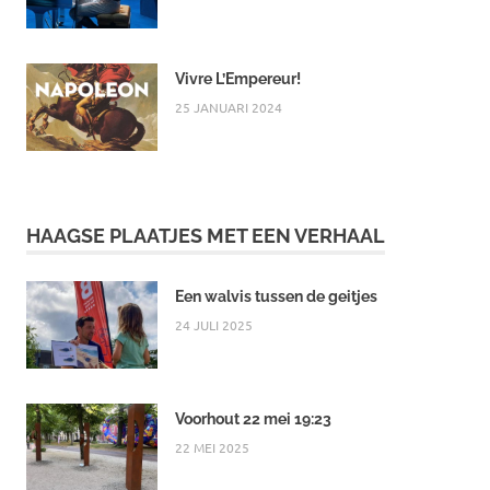
Vivre L’Empereur!
25 JANUARI 2024
HAAGSE PLAATJES MET EEN VERHAAL
Een walvis tussen de geitjes
24 JULI 2025
Voorhout 22 mei 19:23
22 MEI 2025