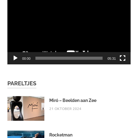
00:00
05:31
PARELTJES
Miró – Beelden aan Zee
21 OKTOBER 2024
Rocketman