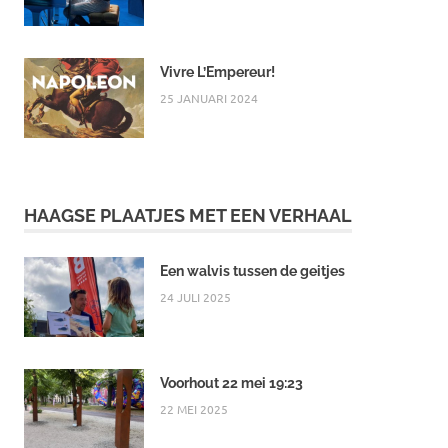
Vivre L’Empereur!
25 JANUARI 2024
HAAGSE PLAATJES MET EEN VERHAAL
Een walvis tussen de geitjes
24 JULI 2025
Voorhout 22 mei 19:23
22 MEI 2025