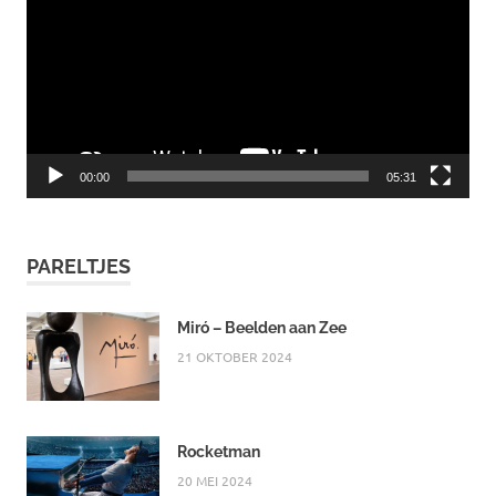
00:00
05:31
PARELTJES
Miró – Beelden aan Zee
21 OKTOBER 2024
Rocketman
20 MEI 2024