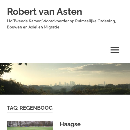
Robert van Asten
Lid Tweede Kamer; Woordvoerder op Ruimtelijke Ordening,
Bouwen en Asiel en Migratie
MENU
Ga
naar
de
inhoud
TAG:
REGENBOOG
Haagse