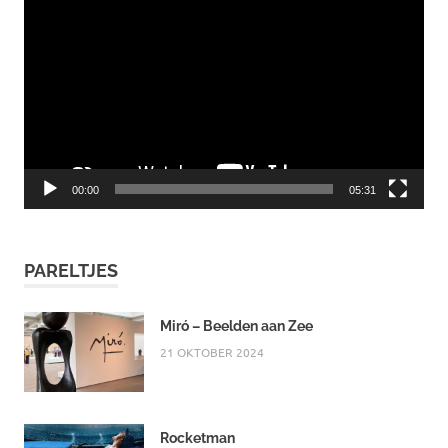
00:00
05:31
PARELTJES
Miró – Beelden aan Zee
21 OKTOBER 2024
Rocketman