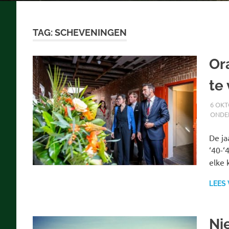
TAG:
SCHEVENINGEN
Or
te
6 OKT
ONDE
De ja
‘40-‘
elke 
LEES
Ni