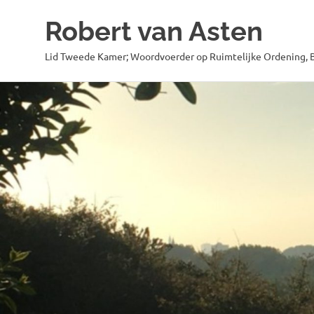
Robert van Asten
Lid Tweede Kamer; Woordvoerder op Ruimtelijke Ordening, B
Ga
naar
de
inhoud