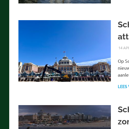
Sc
att
14 AP
Op Sc
nieuw
aanl
LEES
Sc
zo