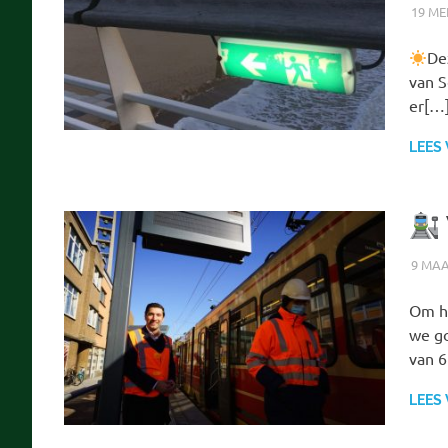
19 ME
De
van S
er[…
LEES
9 MAA
Om he
we go
van 6
LEES