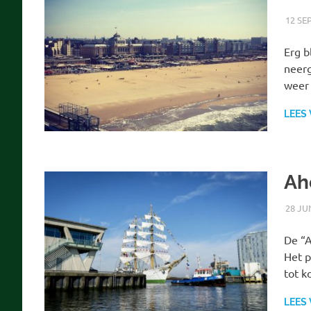
12 SE
Erg b
neerg
weer
LEES
Ah
28 JU
De “A
Het p
tot 
LEES