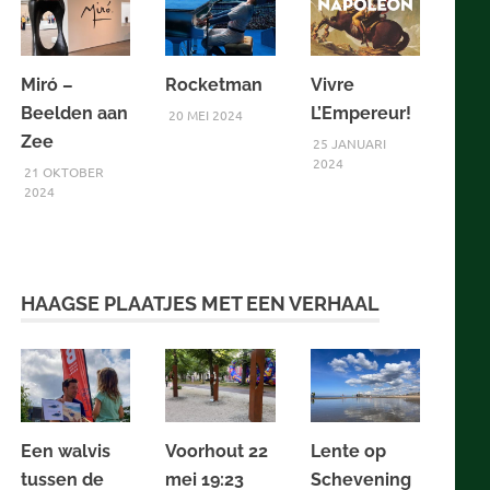
Miró –
Rocketman
Vivre
Beelden aan
L’Empereur!
20 MEI 2024
Zee
25 JANUARI
2024
21 OKTOBER
2024
HAAGSE PLAATJES MET EEN VERHAAL
Een walvis
Voorhout 22
Lente op
tussen de
mei 19:23
Schevening