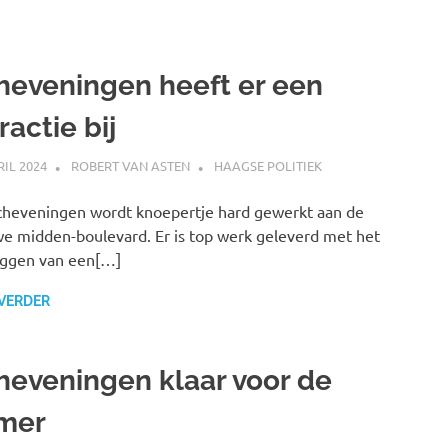
heveningen heeft er een
ractie bij
RIL 2024
ROBERT VAN ASTEN
HAAGSE POLITIEK
heveningen wordt knoepertje hard gewerkt aan de
e midden-boulevard. Er is top werk geleverd met het
eggen van een[…]
 VERDER
heveningen klaar voor de
mer