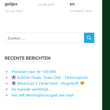
geitjes
en
22 MEI 2025
24 JULI 2025
24 MAART 2025
Zoeken
ZOEKEN
naar:
RECENTE BERICHTEN
Modulair naar de 100.000
Achtste finale: Team D66 – Netcongestie
Wedstrijd 3: Nederland – Regeldrift
De tweede wedstrijd…
Het WK Woningbouw gaat van start