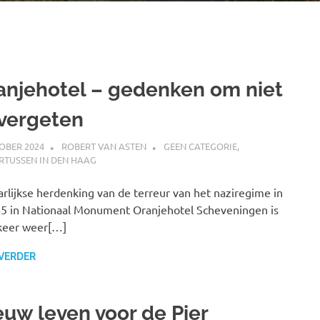
anjehotel – gedenken om niet
 vergeten
OBER 2024
ROBERT VAN ASTEN
GEEN CATEGORIE
,
RTUSSEN IN DEN HAAG
arlijkse herdenking van de terreur van het naziregime in
45 in Nationaal Monument Oranjehotel Scheveningen is
keer weer[…]
 VERDER
euw leven voor de Pier