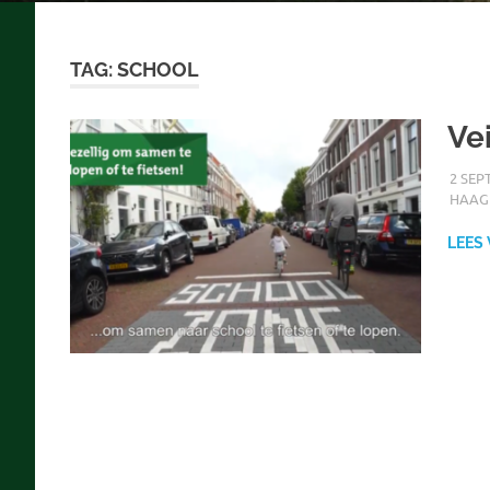
TAG:
SCHOOL
Ve
2 SEP
HAAG
LEES