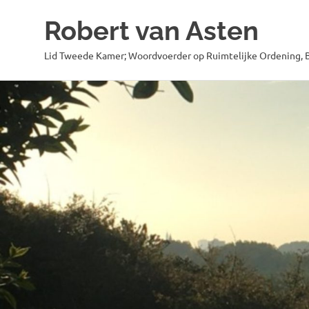
Robert van Asten
Lid Tweede Kamer; Woordvoerder op Ruimtelijke Ordening, B
Ga
naar
de
inhoud