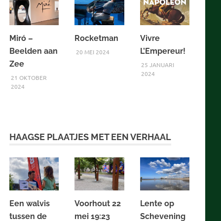
Miró –
Rocketman
Vivre
Beelden aan
L’Empereur!
20 MEI 2024
Zee
25 JANUARI
2024
21 OKTOBER
2024
HAAGSE PLAATJES MET EEN VERHAAL
Een walvis
Voorhout 22
Lente op
tussen de
mei 19:23
Schevening