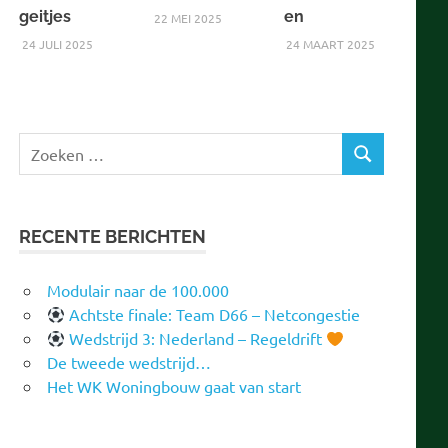
geitjes
en
22 MEI 2025
24 JULI 2025
24 MAART 2025
Zoeken
ZOEKEN
naar:
RECENTE BERICHTEN
Modulair naar de 100.000
Achtste finale: Team D66 – Netcongestie
Wedstrijd 3: Nederland – Regeldrift
De tweede wedstrijd…
Het WK Woningbouw gaat van start