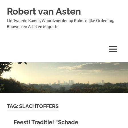
Robert van Asten
Lid Tweede Kamer; Woordvoerder op Ruimtelijke Ordening,
Bouwen en Asiel en Migratie
MENU
Ga
naar
de
inhoud
TAG:
SLACHTOFFERS
Feest! Traditie! “Schade