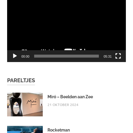
00:00
05:31
PARELTJES
Miró – Beelden aan Zee
21 OKTOBER 2024
Rocketman