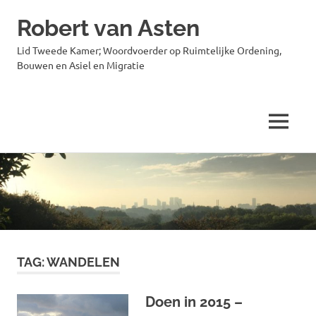
Robert van Asten
Lid Tweede Kamer; Woordvoerder op Ruimtelijke Ordening,
Bouwen en Asiel en Migratie
MENU
Ga
naar
de
inhoud
TAG:
WANDELEN
Doen in 2015 –