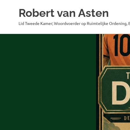
Robert van Asten
Lid Tweede Kamer; Woordvoerder op Ruimtelijke Ordening, B
Ga
naar
de
inhoud