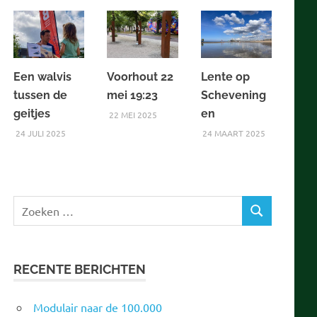
Een walvis
Voorhout 22
Lente op
tussen de
mei 19:23
Schevening
geitjes
en
22 MEI 2025
24 JULI 2025
24 MAART 2025
Zoeken
ZOEKEN
naar:
RECENTE BERICHTEN
Modulair naar de 100.000