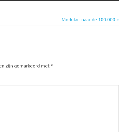
Volgende
Modulair naar de 100.000
bericht:
den zijn gemarkeerd met
*