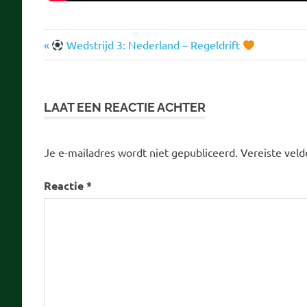
wk
Vorige
Bericht
Wedstrijd 3: Nederland – Regeldrift
bericht:
navigatie
LAAT EEN REACTIE ACHTER
Je e-mailadres wordt niet gepubliceerd.
Vereiste vel
Reactie
*