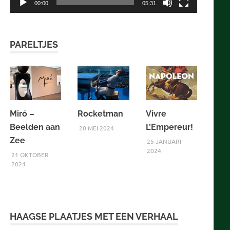
00:00
05:31
PARELTJES
Miró –
Rocketman
Vivre
Beelden aan
L’Empereur!
20 MEI 2024
Zee
25 JANUARI
2024
21 OKTOBER
2024
HAAGSE PLAATJES MET EEN VERHAAL