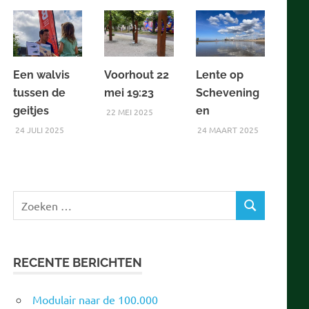
Een walvis
Voorhout 22
Lente op
tussen de
mei 19:23
Schevening
geitjes
en
22 MEI 2025
24 JULI 2025
24 MAART 2025
Zoeken
ZOEKEN
naar:
RECENTE BERICHTEN
Modulair naar de 100.000