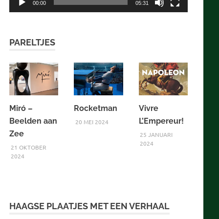
00:00
05:31
PARELTJES
Miró –
Rocketman
Vivre
Beelden aan
L’Empereur!
20 MEI 2024
Zee
25 JANUARI
2024
21 OKTOBER
2024
HAAGSE PLAATJES MET EEN VERHAAL