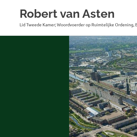
Robert van Asten
Lid Tweede Kamer; Woordvoerder op Ruimtelijke Ordening, B
Ga
naar
de
inhoud