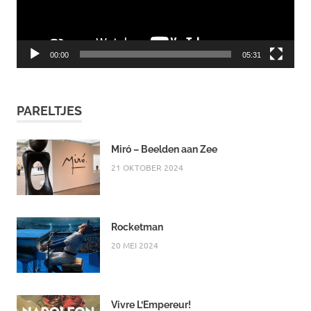
00:00
05:31
PARELTJES
Miró – Beelden aan Zee
21 OKTOBER 2024
Rocketman
20 MEI 2024
Vivre L’Empereur!