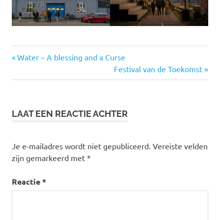
Vorige
Bericht
Water – A blessing and a Curse
bericht:
Volgende
Festival van de Toekomst
navigatie
bericht:
LAAT EEN REACTIE ACHTER
Je e-mailadres wordt niet gepubliceerd.
Vereiste velden
zijn gemarkeerd met
*
Reactie
*