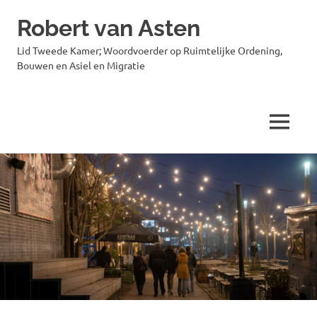
Robert van Asten
Lid Tweede Kamer; Woordvoerder op Ruimtelijke Ordening,
Bouwen en Asiel en Migratie
MENU
Ga
naar
de
inhoud