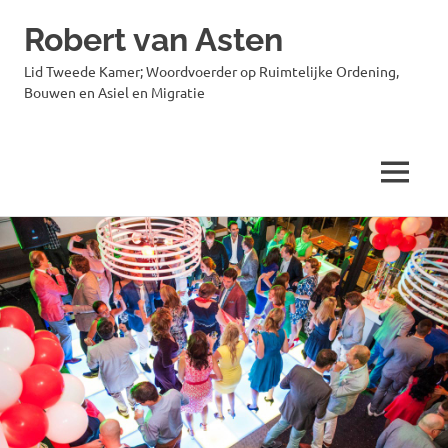
Robert van Asten
Lid Tweede Kamer; Woordvoerder op Ruimtelijke Ordening,
Bouwen en Asiel en Migratie
MENU
Ga
naar
de
inhoud