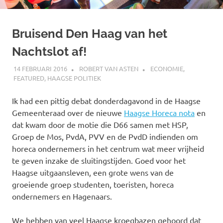
Bruisend Den Haag van het
Nachtslot af!
14 FEBRUARI 2016
ROBERT VAN ASTEN
ECONOMIE
,
FEATURED
,
HAAGSE POLITIEK
Ik had een pittig debat donderdagavond in de Haagse
Gemeenteraad over de nieuwe
Haagse Horeca nota
en
dat kwam door de motie die D66 samen met HSP,
Groep de Mos, PvdA, PVV en de PvdD indienden om
horeca ondernemers in het centrum wat meer vrijheid
te geven inzake de sluitingstijden. Goed voor het
Haagse uitgaansleven, een grote wens van de
groeiende groep studenten, toeristen, horeca
ondernemers en Hagenaars.
We hebben van veel Haagse kroegbazen gehoord dat