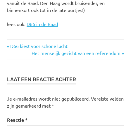
vanuit de Raad. Den Haag wordt bruisender, en
binnenkort ook tot in de late uurtjes!)
lees ook:
D66 in de Raad
bar
Vorige
Bericht
D66 kiest voor schone lucht
d66
bericht:
Volgende
Het menselijk gezicht van een referendum
navigatie
bericht:
den
haag
gemeenteraadspolitiek
LAAT EEN REACTIE ACHTER
horeca
kroeg
Je e-mailadres wordt niet gepubliceerd.
Vereiste velden
Raad070
zijn gemarkeerd met
*
sluitingstijden
vvd
Reactie
*