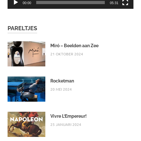
00:00
05:31
PARELTJES
Miró – Beelden aan Zee
21 OKTOBER 2024
Rocketman
20 MEI 2024
Vivre L’Empereur!
25 JANUARI 2024