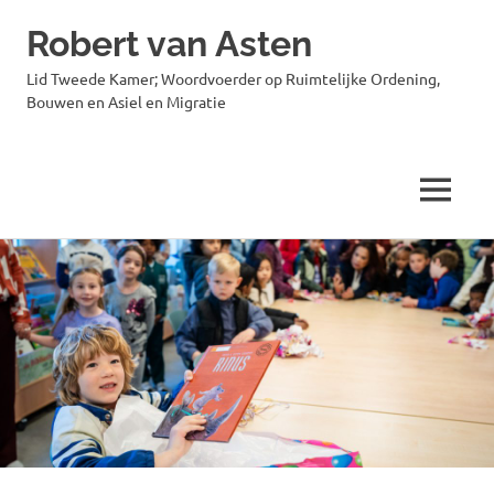
Robert van Asten
Lid Tweede Kamer; Woordvoerder op Ruimtelijke Ordening,
Bouwen en Asiel en Migratie
MENU
Ga
naar
de
inhoud