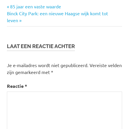
bibliotheek
Vorige
Bericht
85 jaar een vaste waarde
Bieb
Volgende
bericht:
Binck City Park: een nieuwe Haagse wijk komt tot
navigatie
op
bericht:
leven
school
Lezen
LAAT EEN REACTIE ACHTER
Je e-mailadres wordt niet gepubliceerd.
Vereiste velden
zijn gemarkeerd met
*
Reactie
*