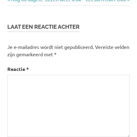
Bericht
den
bericht:
bericht:
navigatie
haag
radio
LAAT EEN REACTIE ACHTER
1
Je e-mailadres wordt niet gepubliceerd.
Vereiste velden
zijn gemarkeerd met
*
Reactie
*