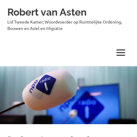
Robert van Asten
Lid Tweede Kamer; Woordvoerder op Ruimtelijke Ordening,
Bouwen en Asiel en Migratie
MENU
Ga
naar
de
inhoud