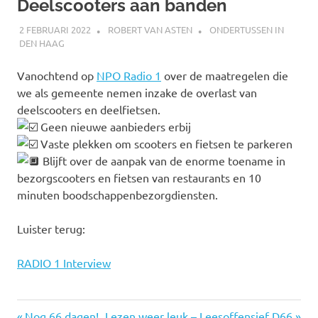
Deelscooters aan banden
2 FEBRUARI 2022
ROBERT VAN ASTEN
ONDERTUSSEN IN
DEN HAAG
Vanochtend op
NPO Radio 1
over de maatregelen die
we als gemeente nemen inzake de overlast van
deelscooters en deelfietsen.
Geen nieuwe aanbieders erbij
Vaste plekken om scooters en fietsen te parkeren
Blijft over de aanpak van de enorme toename in
bezorgscooters en fietsen van restaurants en 10
minuten boodschappenbezorgdiensten.
Luister terug:
RADIO 1 Interview
deelscooter
Vorige
Volgende
Nog 66 dagen!
Lezen weer leuk – Leesoffensief D66