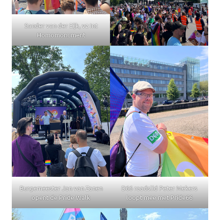
Sander van der Eijk, vz Int
Homomonument
Burgemeester Jan van Zanen
D66 raadslid Peter Mekers
opent de Pride Walk
loopt mee met Pride66