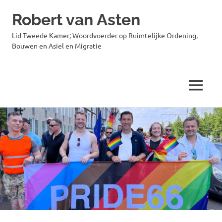
Robert van Asten
Lid Tweede Kamer; Woordvoerder op Ruimtelijke Ordening,
Bouwen en Asiel en Migratie
MENU
Ga
naar
de
inhoud