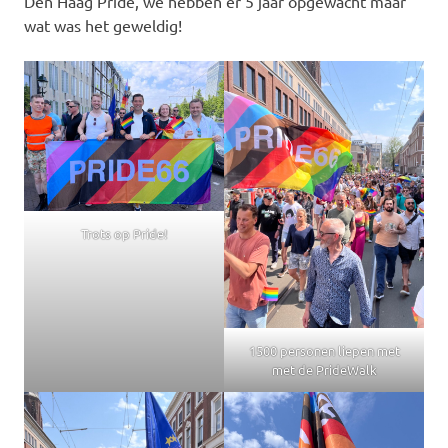
Den Haag Pride, we hebben er 5 jaar opgewacht maar
wat was het geweldig!
Trots op Pride!
1500 personen liepen met
met de PrideWalk