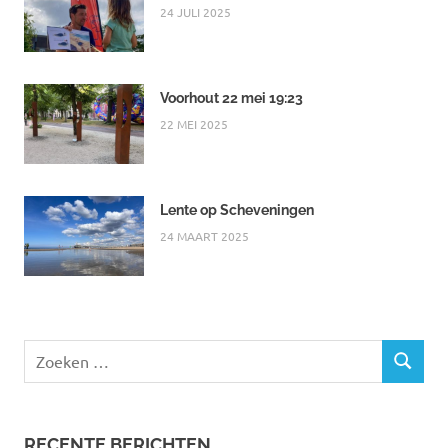
24 JULI 2025
Voorhout 22 mei 19:23
22 MEI 2025
Lente op Scheveningen
24 MAART 2025
Zoeken
ZOEKEN
naar:
RECENTE BERICHTEN